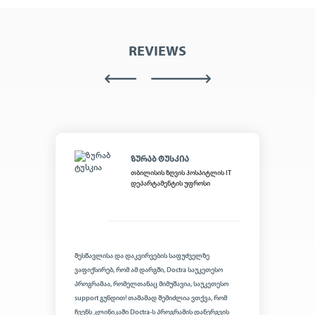
REVIEWS
ᲖᲣᲠᲐᲑ ᲢᲣᲡᲙᲘᲐ
თბილისის ზღვის ჰოსპიტლის IT
დეპარტამენტის უფროსი
შესწავლისა და დაკვირვების საფუძველზე
ვაფიქსირებ, რომ ამ დარგში, Doctra საუკეთესო
პროგრამაა, რომელთანაც მიმუშავია, საუკეთესო
support გუნდით! თამამად შემიძლია ვთქვა, რომ
ჩვენს კლინიკაში Doctra-ს პროგრამის დანერგვის